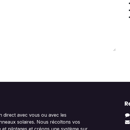
R
n direct avec vous ou avec les
anneaux solaires. Nous récoltons vos
 et pilotages et créons une système sur