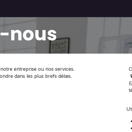
Solutions
Autoconsommation
Réalisations
À propos
z-nous
notre entreprise ou nos services.
C
dre dans les plus brefs délais.
t
Ut