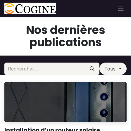
Se rendre au contenu
Nos dernières
publications
Tous
Installation d’un routeur solaire